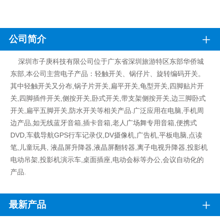
+
公司简介
深圳市子庚科技有限公司位于广东省深圳旅游特区东部华侨城
东部,本公司主营电子产品：轻触开关、锅仔片、旋转编码开关。
其中轻触开关又分布,锅子片开关,扁平开关,龟型开关,四脚贴片开
关,四脚插件开关,侧按开关,卧式开关,带支架侧按开关,边三脚卧式
开关,扁平五脚开关,防水开关等相关产品.广泛应用在电脑,手机周
边产品,如无线蓝牙音箱,插卡音箱,老人广场舞专用音箱,便携式
DVD,车载导航GPS行车记录仪,DV摄像机,广告机,平板电脑,点读
笔,儿童玩具, 液晶屏升降器,液晶屏翻转器,离子电视升降器,投影机
电动吊架,投影机演示车,桌面插座,电动会标等办公,会议自动化的
产品.
+
最新产品