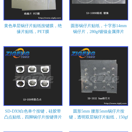
黄色单层锅仔片贴纸按键膜，绝
圆形锅仔片贴纸，十字形14mm
缘片贴纸，PET膜
锅仔片，280gf镀镍金属弹片
SD-DX9白色单个按键，硅胶带
圆形5mm 腰形5mm锅仔片按
凸点贴纸，四脚锅仔片按键弹片
键，透明双层锅仔片贴纸，150gf
按键弹片