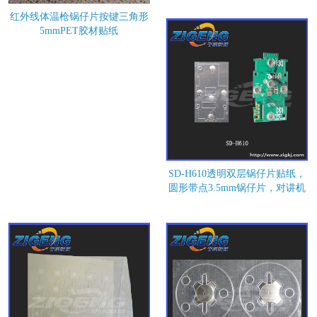
红外线体温枪锅仔片按键三角形
5mmPET胶材贴纸
SD-H610透明双层锅仔片贴纸，
圆形带点3.5mm锅仔片，对讲机
按键