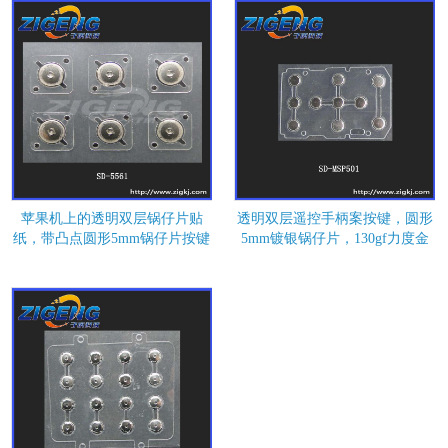
苹果机上的透明双层锅仔片贴
透明双层遥控手柄案按键，圆形
纸，带凸点圆形5mm锅仔片按键
5mm镀银锅仔片，130gf力度金
属弹片