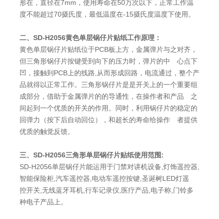
形在，直径在7mm，使用寿命在50万次以下，正常工作温
度不能超过70摄氏度，最低温度在-15摄氏度温度下使用。
二、SD-H2056黄色单层锅仔片贴纸工作原理：
黄色单层锅仔片贴纸位于PCB板上方，金属弹片与之对齐，
但三角形锅仔片按键受到向下的压力时，弹片的中 心点下
凹，接触到PCB上的线路,从而形成回路，电流通过，整个产
品就得以正常工作。三角形锅仔片是是开关上的一个重要组
成部分，借助于金属弹片的的导通性，在操作者和产品 之
间起到一个优质的开关的作用。同时，利用锅仔片的稳定的
回弹力（按下后自动回位），和超长的寿命给操作 者提供
优质的触觉反馈。
三、SD-H2056三角形单层锅仔片贴纸使用范围:
SD-H2056单层锅仔片能运用于门禁对讲机设备,灯饰遥控器,
智能保险柜,汽车遥控器,电动车遥控按键,圣诞树LED灯遥
控开关,无线蓝牙耳机,行车记录仪,医疗产品,电子称,门铃多
种电子产品上。