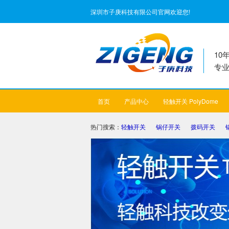
深圳市子庚科技有限公司官网欢迎您!
10
专
首页
产品中心
轻触开关 PolyDome
热门搜索：
轻触开关
锅仔开关
拨码开关