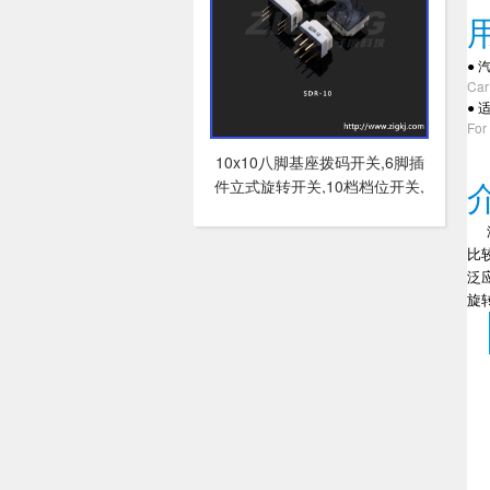
用
●
Car
●
适
For
10x10八脚基座拨码开关,6脚插
件立式旋转开关,10档档位开关,
编码器开关
比
泛
旋