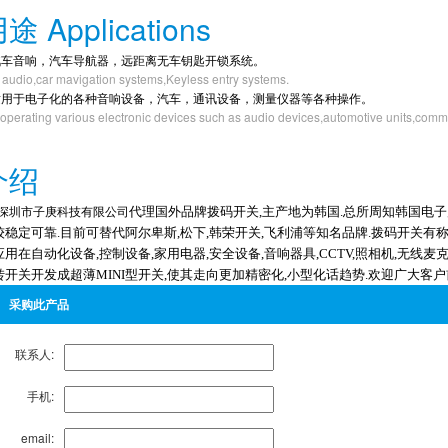
途 Applications
汽车音响，汽车导航器，远距离无车钥匙开锁系统。
 audio,car mavigation systems,Keyless entry systems.
用于电子化的各种音响设备，汽车，通讯设备，测量仪器等各种操作。
 operating various electronic devices such as audio devices,automotive units,comm
介绍
代理国外品牌拨码开关,主产地为韩国.总所周知韩国电
深圳市子庚科技有限公司
较稳定可靠.目前可替代阿尔卑斯,松下,韩荣开关,飞利浦等知名品牌.拨码开关有
应用在自动化设备,控制设备,家用电器,安全设备,音响器具,CCTV,照相机,无线麦克
转开关开发成超薄MINI型开关,使其走向更加精密化,小型化话趋势.欢迎广大客户前来咨询
采购此产品
联系人:
手机:
email: