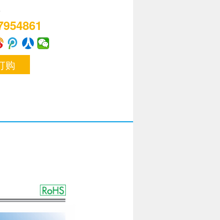
线
7954861
订购