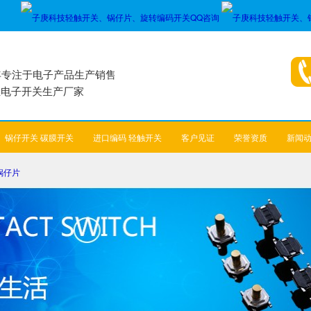
年专注于电子产品生产销售
业电子开关生产厂家
锅仔开关 碳膜开关
进口编码 轻触开关
客户见证
荣誉资质
新闻
锅仔片