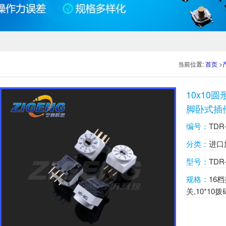
当前位置:
首页
>
10x10
脚卧式插件
开关
编号：
TDR
分类：
进口
型号：
TDR
规格：
16
关,10*1