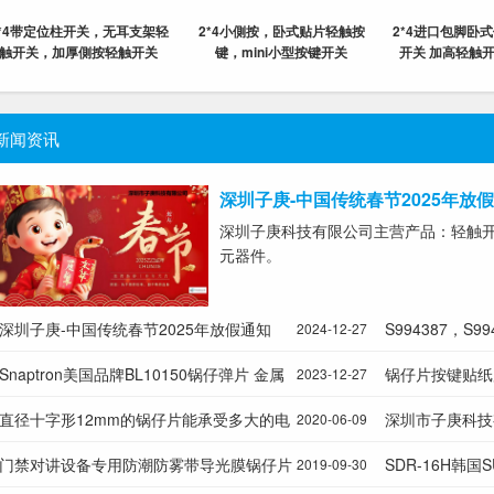
2*4带定位柱开关，无耳支架轻
2*4小側按，卧式贴片轻触按
2*4进口包脚卧
触开关，加厚側按轻触开关
键，mini小型按键开关
开关 加高轻触开
新闻资讯
深圳子庚-中国传统春节2025年放
深圳子庚科技有限公司主营产品：轻触
元器件。
深圳子庚-中国传统春节2025年放假通知
S994387，S
2024-12-27
Snaptron美国品牌BL10150锅仔弹片 金属
片 带孔十字形金属
锅仔片按键贴纸
2023-12-27
按键开关 MetalDomes Array 锅仔片按键开
直径十字形12mm的锅仔片能承受多大的电
BL10150锅仔
深圳市子庚科技
2020-06-09
关 PET贴膜按键开关
流?
门禁对讲设备专用防潮防雾带导光膜锅仔片
人民共和国成立
SDR-16H韩国
2019-09-30