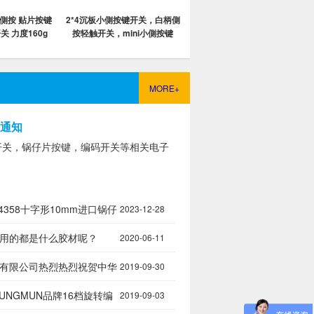
式側按 贴片按键
2*4沉板小側按键开关，白柄側
关 力度160g
按轻触开关，mini小側按键
MORE+
假通知
开关，锅仔片按键，编码开关等相关电子
994358十字形10mm进口锅仔
2023-12-28
弹片 Snaptron美国品牌
用的都是什么胶材呢？
2020-06-11
弹片
有限公司热烈热烈祝贺中华
2019-09-30
70周年
SUNGMUN品牌16档旋转编
2019-09-03