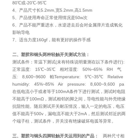
80℃或-20℃-95℃
4、产品尺寸长5.2mm,宽5.2mm,高1.5mm
5、产品使用寿命正常使用情况是50w次
6、产品不能严重进水，水逆进去后会对金属弹片造成氧化
影响导电
7、适当力度160gf，能有更好的操作手感
二、塑胶和铜头两种轻触开关测试方法：
测试条件：常温下测试(未有特殊说明量测在以下条件进行):
正常温度: 15℃~35℃ 相对湿度: 50%~65% RH 气
压: 8,600~9600 帕Temperature: 5℃~35℃ Relative
humidity: 45%~85% Air pressure: 8,600~9,600 pa
在低电流小于或者等于100mA条件下进行测试，测试时电阻
不能高于100mΩ，测试相邻的脚之间，导电性能与外壳绝缘
抗阻性能。随后测试开关耐压情况，输入一定的电压，电压
值不能高于500v，漏电流不能大于2mA，然后测试邻近的两
个端子柱，测试条件，开关没有绝缘破坏电弧等异常。
三、塑胶与铜头四脚轻触开关运用到的产品：
两种尺寸相